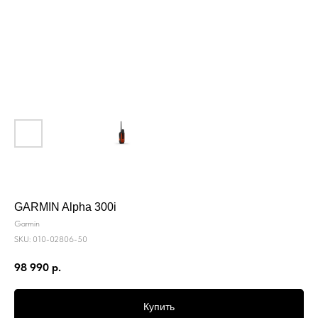
GARMIN Alpha 300i
Garmin
SKU:
010-02806-50
98 990
р.
Купить