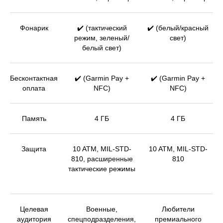
Фонарик
✔️ (тактический
✔️ (белый/красный
режим, зеленый/
свет)
белый свет)
Бесконтактная
✔️ (Garmin Pay +
✔️ (Garmin Pay +
оплата
NFC)
NFC)
Память
4 ГБ
4 ГБ
Защита
10 ATM, MIL-STD-
10 ATM, MIL-STD-
810, расширенные
810
тактические режимы
Целевая
Военные,
Любители
аудитория
спецподразделения,
премиального