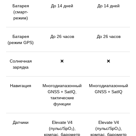
Батарея
До 14 дней
До 14 дней
(смарт-
режим)
Батарея
До 26 часов
До 26 часов
(режим GPS)
Солнечная
❌
❌
зарядка
Навигация
Многодиапазонный
Многодиапазонный
GNSS + SatIQ,
GNSS + SatIQ
тактические
функции
Датчики
Elevate V4
Elevate V4
(пульс/SpO₂),
(пульс/SpO₂),
компас, барометр
компас, барометр