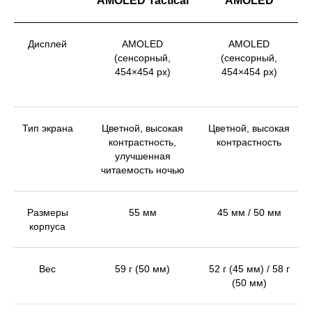
AMOLED Tactical
AMOLED
Дисплей
AMOLED
AMOLED
(сенсорный,
(сенсорный,
454×454 px)
454×454 px)
Тип экрана
Цветной, высокая
Цветной, высокая
контрастность,
контрастность
улучшенная
читаемость ночью
Размеры
55 мм
45 мм / 50 мм
корпуса
Вес
59 г (50 мм)
52 г (45 мм) / 58 г
(50 мм)