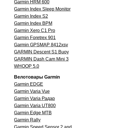
Garmin HRM 600
Garmin Index Sleep Monitor
Garmin Index S2
Garmin Index BPM
Garmin Xero C1 Pro
Garmin Foretrex 901
Garmin GPSMAP 8412xsv
GARMIN Descent S1 Buoy
GARMIN Dash Cam Mini 3
WHOOP 5.0
Велотовары Garmin
Garmin EDGE
Garmin Varia Vue
Garmin Varia Радар
Garmin Varia UT800
Garmin Edge MTB
Garmin
Rally
Garmin Speed Sensor 2 and