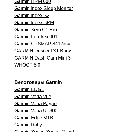
Garmin HRM 600
Garmin Index Sleep Monitor
Garmin Index S2
Garmin Index BPM
Garmin Xero C1 Pro
Garmin Foretrex 901
Garmin GPSMAP 8412xsv
GARMIN Descent S1 Buoy
GARMIN Dash Cam Mini 3
WHOOP 5.0
Велотовары Garmin
Garmin EDGE
Garmin Varia Vue
Garmin Varia Радар
Garmin Varia UT800
Garmin Edge MTB
Garmin
Rally
Garmin Speed Sensor 2 and