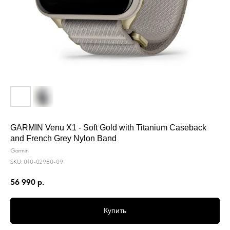
GARMIN Venu X1 - Soft Gold with Titanium Caseback
and French Grey Nylon Band
Garmin
SKU:
010-02980-09
56 990
р.
Купить