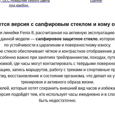
, DLC-покрытие серого цвета
Garmin
под карбон.
ется версия с сапфировым стеклом и кому о
 линейки Fenix 8, рассчитанная на активную эксплуатацию
е данной модели —
сапфировое защитное стекло
, которо
по устойчивости к царапинам и поверхностному износу.
 стекло обеспечивает чёткое и контрастное отображение д
собенно важно при занятиях трейлраннингом, походах, пут
овкой, где часы могут контактировать с твёрдыми поверхно
ацию, запись маршрутов, работу с треками и спортивные п
ку, восстановление и состояние организма, что делает и
тренировок и активного образа жизни.
елей, которые хотят сохранить внешний вид часов и избежа
рсия подойдёт тем, кто использует часы ежедневно и в сло
быть недостаточно.