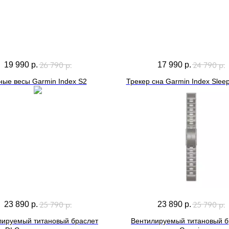
26 790
р.
24 790
р.
19 990
р.
17 990
р.
ные весы Garmin Index S2
Трекер сна Garmin Index Sleep
25 790
р.
25 790
р.
23 890
р.
23 890
р.
лируемый титановый браслет
Вентилируемый титановый б