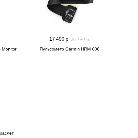
26 790
р.
17 490
р.
 Monitor
Пульсометр Garmin HRM 600
раслет