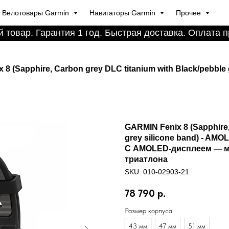
Велотовары Garmin
Навигаторы Garmin
Прочее
 товар. Гарантия 1 год. Быстрая доставка. Оплата п
 8 (Sapphire, Carbon grey DLC titanium with Black/pebble
GARMIN Fenix 8 (Sapphire,
grey silicone band) - AMO
С AMOLED-дисплеем — ма
триатлона
SKU:
010-02903-21
78 790
р.
Размер корпуса
43 мм
47 мм
51 мм