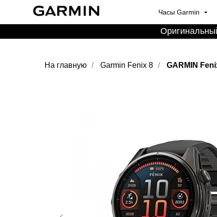
Часы Garmin
Оригинальный
На главную
/
Garmin Fenix 8
/
GARMIN Fenix