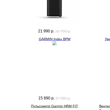
36 780
р.
21 990
р.
GARMIN Index BPM
Ум
21 580
р.
15 890
р.
Пульсометр Garmin HRM FIT
Венти