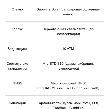
Стекло
Sapphire Solar (сапфировая солнечная
линза)
Корпус
Нержавеющая сталь / титан (по
комплектации)
Водозащита
10 ATM
Соответствие
MIL-STD-810 (удары, вибрация,
стандартам
температура)
GNSS
Многополосный GPS/
ГЛОНАСС/Galileo/BeiDou/QZSS + SatIQ
Навигация
Офлайн-карты, курсы/маршруты, POI,
TracBack, ClimbPro