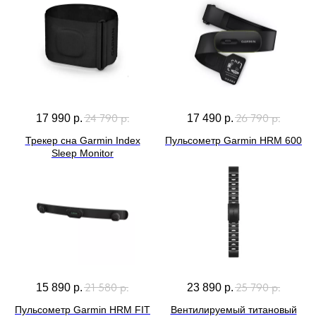
24 790
р.
26 790
р.
17 990
р.
17 490
р.
Трекер сна Garmin Index
Пульсометр Garmin HRM 600
Sleep Monitor
21 580
р.
25 790
р.
15 890
р.
23 890
р.
Пульсометр Garmin HRM FIT
Вентилируемый титановый