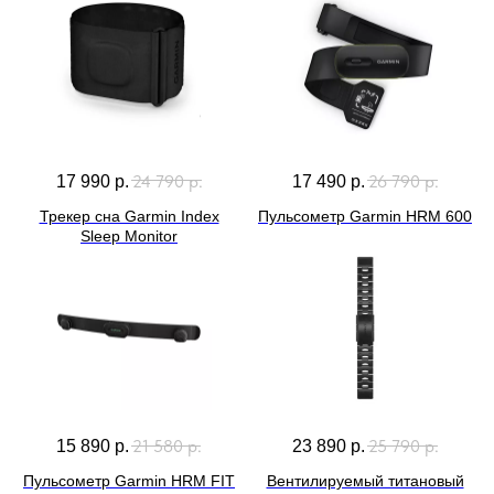
24 790
р.
26 790
р.
17 990
р.
17 490
р.
Трекер сна Garmin Index
Пульсометр Garmin HRM 600
Sleep Monitor
21 580
р.
25 790
р.
15 890
р.
23 890
р.
Пульсометр Garmin HRM FIT
Вентилируемый титановый