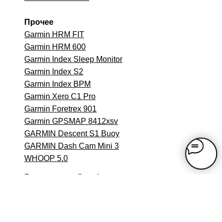
Прочее
Garmin HRM FIT
Garmin HRM 600
Garmin Index Sleep Monitor
Garmin Index S2
Garmin Index BPM
Garmin Xero C1 Pro
Garmin Foretrex 901
Garmin GPSMAP 8412xsv
GARMIN Descent S1 Buoy
GARMIN Dash Cam Mini 3
WHOOP 5.0
Велотовары Garmin
Garmin EDGE
Garmin Varia Vue
Garmin Varia Радар