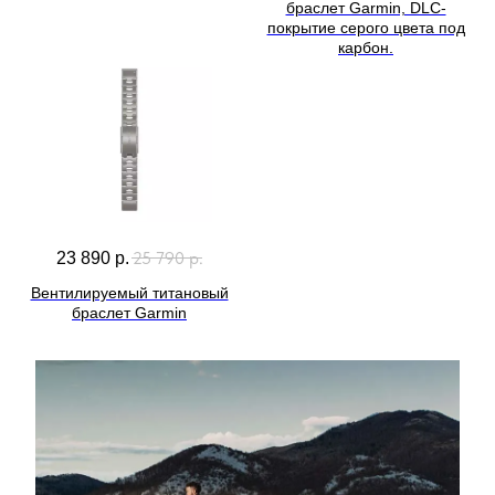
браслет Garmin, DLC-
покрытие серого цвета под
карбон.
25 790
р.
23 890
р.
Вентилируемый титановый
браслет Garmin