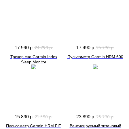
24 790
р.
26 790
р.
17 990
р.
17 490
р.
Трекер сна Garmin Index
Пульсометр Garmin HRM 600
Sleep Monitor
21 580
р.
25 790
р.
15 890
р.
23 890
р.
Пульсометр Garmin HRM FIT
Вентилируемый титановый