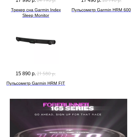
24 790
р.
26 790
р.
17 990
р.
17 490
р.
Трекер сна Garmin Index
Пульсометр Garmin HRM 600
Sleep Monitor
21 580
р.
15 890
р.
Пульсометр Garmin HRM FIT