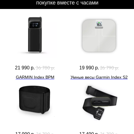
36 780
р.
26 790
р.
21 990
р.
19 990
р.
GARMIN Index BPM
Умные весы Garmin Index S2