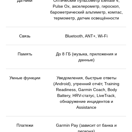
Датчики
Оптический пульсометр Elevate 4,
Pulse Ox, акселерометр, гироскоп,
барометрический альтиметр, компас,
термометр, датчик освещённости
Связь
Bluetooth, ANT+, Wi-Fi
Память
До 8 ГБ (музыка, приложения и
данные)
ТРЕНИРУЙТЕСЬ БЛЕСТЯЩЕ
Умные функции
Уведомления, быстрые ответы
(Android), утренний отчёт, Training
Readiness, Garmin Coach, Body
Battery, HRV-статус, LiveTrack,
обнаружение инцидентов и
Assistance
С AMOLED-ДИСПЛЕЕМ
Платежи
Garmin Pay (зависит от банка и
региона)