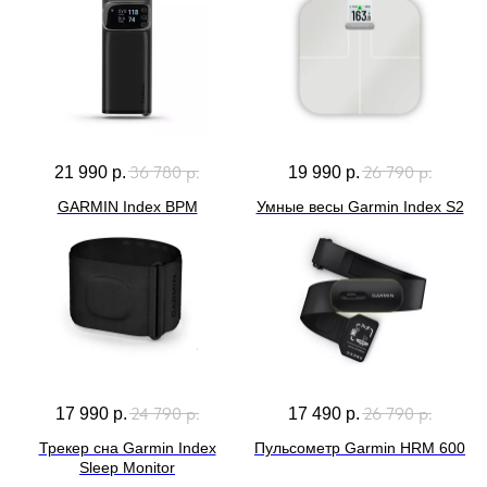
36 780
р.
26 790
р.
21 990
р.
19 990
р.
GARMIN Index BPM
Умные весы Garmin Index S2
24 790
р.
26 790
р.
17 990
р.
17 490
р.
Трекер сна Garmin Index
Пульсометр Garmin HRM 600
Sleep Monitor