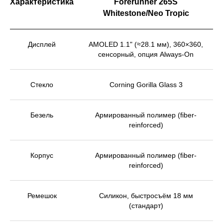
Характеристика
Forerunner 265S
Whitestone/Neo Tropic
Дисплей
AMOLED 1.1" (≈28.1 мм), 360×360,
сенсорный, опция Always-On
Стекло
Corning Gorilla Glass 3
Безель
Армированный полимер (fiber-
reinforced)
Корпус
Армированный полимер (fiber-
reinforced)
ЧТО ЕСЛИ ВАШ СЛЕДУЮЩИЙ
ЗАБЕГ СТАНЕТ ВЫСОКИМ
Ремешок
Силикон, быстросъём 18 мм
РЕЗУЛЬТАТОМ ВСЕЙ ЖИЗНИ? И
(стандарт)
ПЛАНЫ ТРЕНИРОВОК GARMIN