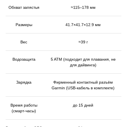
COACH ПОМОГУТ ВАМ СДЕЛАТЬ ТО,
Обхват запястья
≈115–178 мм
ЧЕГО ВЫ НИКОГДА НЕ ДЕЛАЛИ? С
УМНЫМИ ЧАСАМИ FORERUNNER
Размеры
41.7×41.7×12.9 мм
ПЛАНИРУЙТЕ СВОЮ СТРАТЕГИЮ
265 | 265S ВЫ УВИДИТЕ КАЖДУЮ
ИНФОРМАЦИЮ, ВЫСВЕЧЕННУЮ НА
Вес
≈39 г
ЦВЕТНОМ СЕНСОРНОМ ДИСПЛЕЕ
AMOLED. ГОТОВЬТЕСЬ СТАТЬ
Водозащита
5 ATM (подходит для плавания, не
для дайвинга)
ЛУЧШЕ ДЛЯ НЕГО.
Зарядка
Фирменный контактный разъём
Garmin (USB-кабель в комплекте)
С GARMIN COACH, ПЕРСОНА
ЕЖЕДНЕВНЫМИ РЕКОМЕНДАЦИЯМИ
Время работы
до 15 дней
(смарт-часы)
ОЦЕНКОЙ ГОТОВНОСТИ К ТРЕНИРО