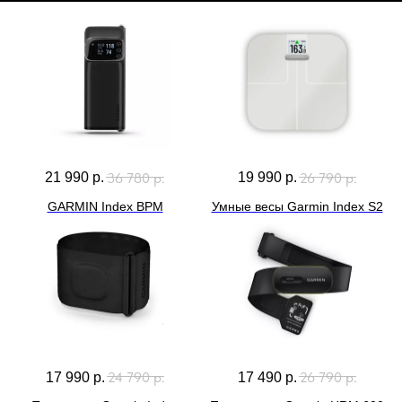
36 780
р.
26 790
р.
21 990
р.
19 990
р.
GARMIN Index BPM
Умные весы Garmin Index S2
24 790
р.
26 790
р.
17 990
р.
17 490
р.