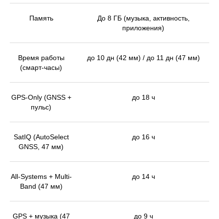
Память
До 8 ГБ (музыка, активность,
приложения)
Время работы
до 10 дн (42 мм) / до 11 дн (47 мм)
(смарт-часы)
GPS-Only (GNSS +
до 18 ч
пульс)
SatIQ (AutoSelect
до 16 ч
GNSS, 47 мм)
All-Systems + Multi-
до 14 ч
Band (47 мм)
GPS + музыка (47
до 9 ч