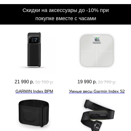
36 780
р.
26 790
р.
21 990
р.
19 990
р.
GARMIN Index BPM
Умные весы Garmin Index S2