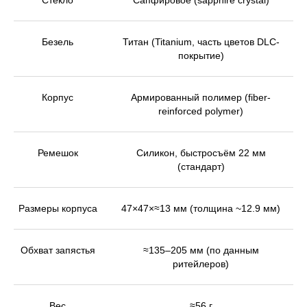
Стекло
Сапфировое (sapphire crystal)
Безель
Титан (Titanium, часть цветов DLC-
покрытие)
Корпус
Армированный полимер (fiber-
reinforced polymer)
Ремешок
Силикон, быстросъём 22 мм
(стандарт)
Размеры корпуса
47×47×≈13 мм (толщина ~12.9 мм)
Обхват запястья
≈135–205 мм (по данным
ритейлеров)
Вес
≈56 г