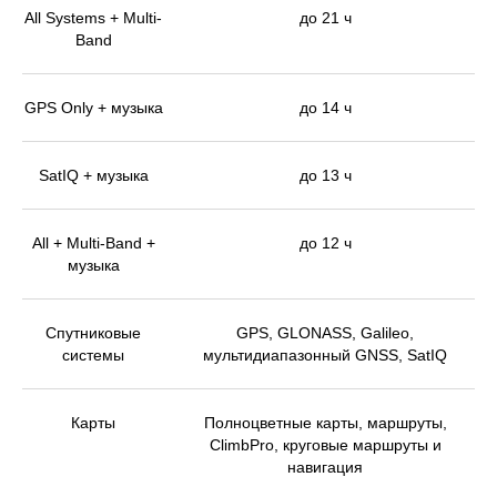
All Systems + Multi-
до 21 ч
Band
GPS Only + музыка
до 14 ч
SatIQ + музыка
до 13 ч
All + Multi-Band +
до 12 ч
музыка
Спутниковые
GPS, GLONASS, Galileo,
системы
мультидиапазонный GNSS, SatIQ
Карты
Полноцветные карты, маршруты,
ClimbPro, круговые маршруты и
навигация