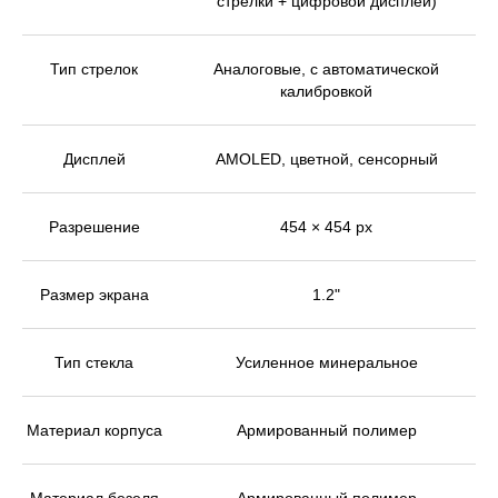
стрелки + цифровой дисплей)
Тип стрелок
Аналоговые, с автоматической
калибровкой
Дисплей
AMOLED, цветной, сенсорный
Разрешение
454 × 454 px
Размер экрана
1.2"
Тип стекла
Усиленное минеральное
Материал корпуса
Армированный полимер
Материал безеля
Армированный полимер