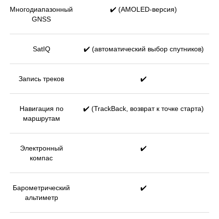
Многодиапазонный
✔️ (AMOLED-версия)
GNSS
SatIQ
✔️ (автоматический выбор спутников)
Запись треков
✔️
Навигация по
✔️ (TrackBack, возврат к точке старта)
маршрутам
Электронный
✔️
компас
Барометрический
✔️
альтиметр