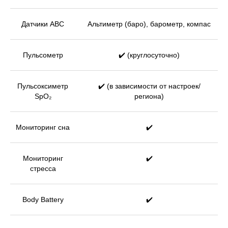
Датчики ABC
Альтиметр (баро), барометр, компас
Пульсометр
✔️ (круглосуточно)
Пульсоксиметр
✔️ (в зависимости от настроек/
SpO₂
региона)
Мониторинг сна
✔️
Мониторинг
✔️
стресса
Body Battery
✔️