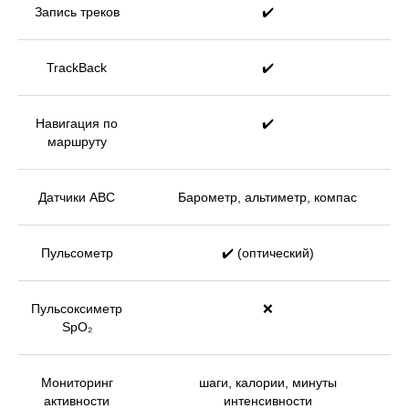
Запись треков
✔️
TrackBack
✔️
Навигация по
✔️
маршруту
Датчики ABC
Барометр, альтиметр, компас
Пульсометр
✔️ (оптический)
Пульсоксиметр
❌
SpO₂
Мониторинг
шаги, калории, минуты
активности
интенсивности