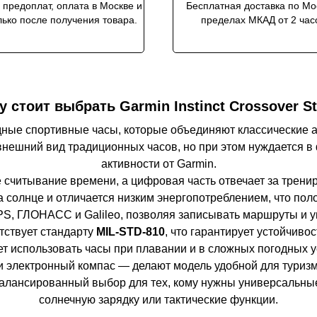
 предоплат, оплата в Москве и
Бесплатная доставка по Мо
ько после получения товара.
пределах МКАД от 2 час
 стоит выбрать Garmin Instinct Crossover S
ридные спортивные часы, которые объединяют классические
внешний вид традиционных часов, но при этом нуждается в
активности от Garmin.
 считывание времени, а цифровая часть отвечает за трен
 солнце и отличается низким энергопотреблением, что пол
, ГЛОНАСС и Galileo, позволяя записывать маршруты и у
етствует стандарту
MIL-STD-810
, что гарантирует устойчиво
т использовать часы при плавании и в сложных погодных у
и электронный компас — делают модель удобной для туризм
 сбалансированный выбор для тех, кому нужны универсальн
солнечную зарядку или тактические функции.