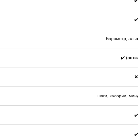
✔
✔
Барометр, альт
✔️ (опти
❌
шаги, калории, мин
✔
✔