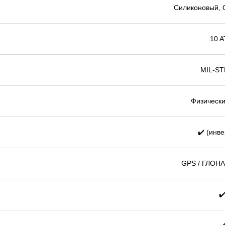
Силиконовый, Q
10 
MIL-ST
Физически
✔️ (инв
GPS / ГЛОНАС
✔