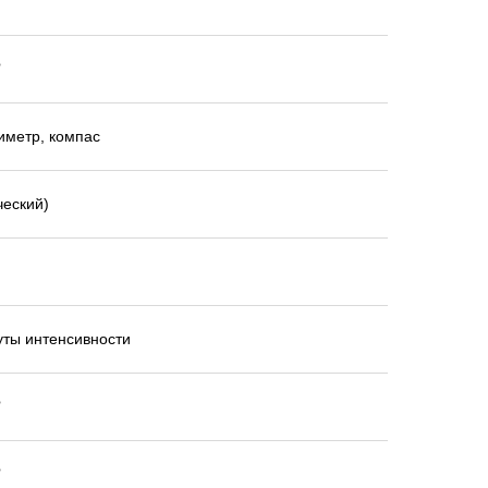
️
️
иметр, компас
ческий)
уты интенсивности
️
️