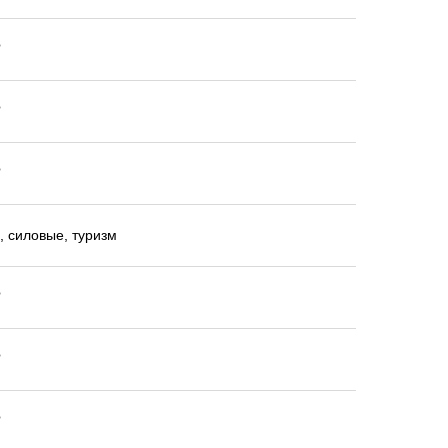
️
️
️
е, силовые, туризм
️
️
️