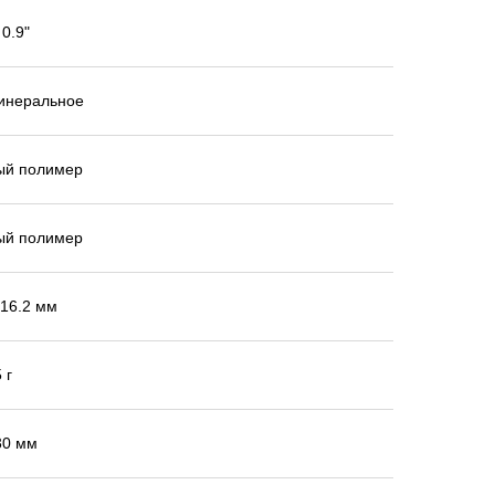
 0.9"
инеральное
ый полимер
ый полимер
 16.2 мм
 г
30 мм