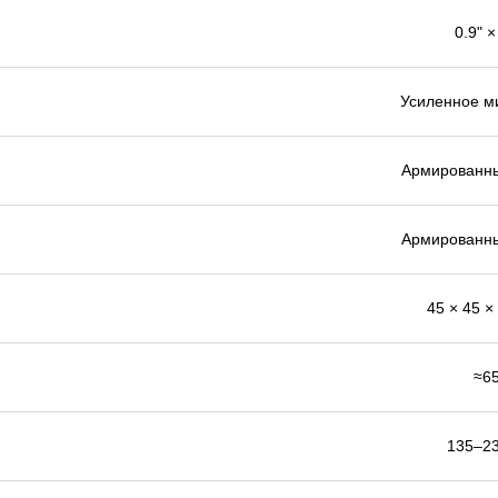
0.9" ×
Усиленное м
Армированн
Армированн
45 × 45 ×
≈65
135–2