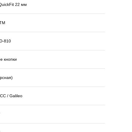
uickFit 22 мм
ATM
D-810
е кнопки
ерсная)
С / Galileo
️