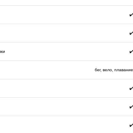
✔
✔
вки
✔
бег, вело, плавани
✔
✔
✔