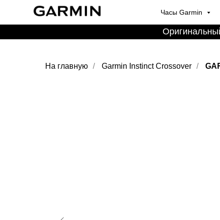
Часы Garmin
Оригинальный
На главную
/
Garmin Instinct Crossover
/
GAR