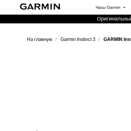
Часы Garmin
Оригинальный
На главную
/
Garmin Instinct 3
/
GARMIN Inst