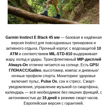
Garmin Instinct E Black 45 мм
— базовая и надёжная
версия Instinct для повседневных тренировок и
активного отдыха. Прочный корпус с водозащитой
10
ATM
и соответствием
MIL-STD-810
выдерживает
жару, холод и удары. Трансфлективный
MIP-дисплей
Always-On
отлично читается на солнце. Есть
GPS/
ГЛОНАСС/Galileo
, высотомер, компас и дневные/
ночные профили спорта. Мониторинг здоровья
включает пульс,
Pulse Ox
, сон и стресс. Смарт-
уведомления, управление музыкой со смартфона,
календарь — всё необходимое без лишних функций, с
автономностью до
16 дней
в режиме смарт-часов.
Европейская версия с гарантией.