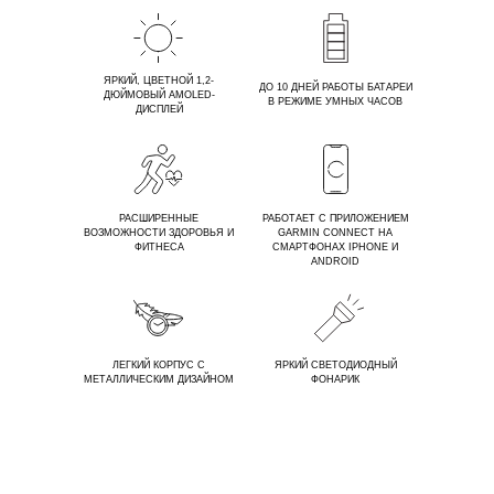
ЯРКИЙ, ЦВЕТНОЙ 1,2-
ДО 10 ДНЕЙ РАБОТЫ БАТАРЕИ
ДЮЙМОВЫЙ AMOLED-
В РЕЖИМЕ УМНЫХ ЧАСОВ
ДИСПЛЕЙ
РАСШИРЕННЫЕ
РАБОТАЕТ С ПРИЛОЖЕНИЕМ
ВОЗМОЖНОСТИ ЗДОРОВЬЯ И
GARMIN CONNECT НА
ФИТНЕСА
СМАРТФОНАХ IPHONE И
ANDROID
ЛЕГКИЙ КОРПУС С
ЯРКИЙ СВЕТОДИОДНЫЙ
МЕТАЛЛИЧЕСКИМ ДИЗАЙНОМ
ФОНАРИК