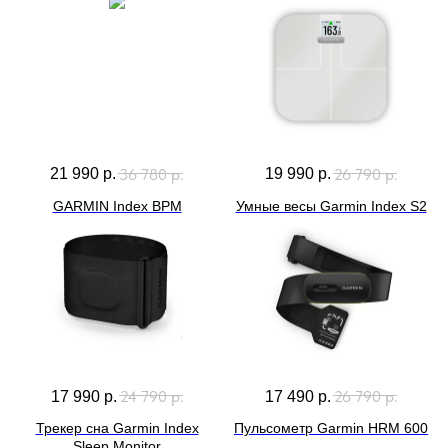
36 780
р.
26 790
р.
21 990
р.
19 990
р.
GARMIN Index BPM
Умные весы Garmin Index S2
24 790
р.
26 790
р.
17 990
р.
17 490
р.
Трекер сна Garmin Index
Пульсометр Garmin HRM 600
Sleep Monitor