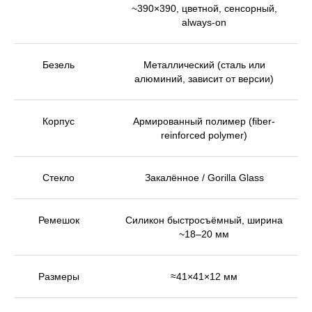
~390×390, цветной, сенсорный,
always-on
Безель
Металлический (сталь или
алюминий, зависит от версии)
Корпус
Армированный полимер (fiber-
reinforced polymer)
Стекло
Закалённое / Gorilla Glass
Ремешок
Силикон быстросъёмный, ширина
~18–20 мм
Размеры
≈41×41×12 мм